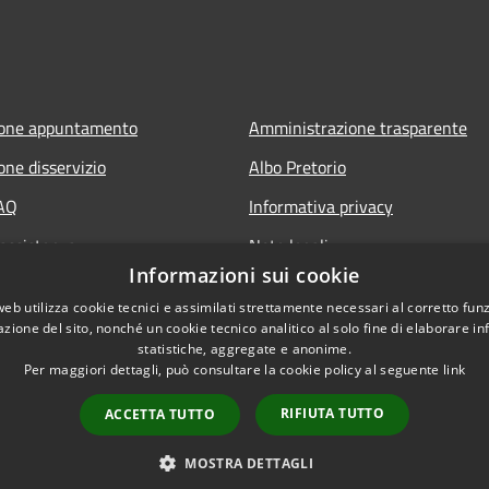
ione appuntamento
Amministrazione trasparente
one disservizio
Albo Pretorio
FAQ
Informativa privacy
 assistenza
Note legali
Informazioni sui cookie
Dichiarazione di accessibilità
web utilizza cookie tecnici e assimilati strettamente necessari al corretto fu
azione del sito, nonché un cookie tecnico analitico al solo fine di elaborare i
statistiche, aggregate e anonime.
Per maggiori dettagli, può consultare la cookie policy al seguente
link
RIFIUTA TUTTO
ACCETTA TUTTO
l sito
Copyright © 2026 • Comun
MOSTRA DETTAGLI