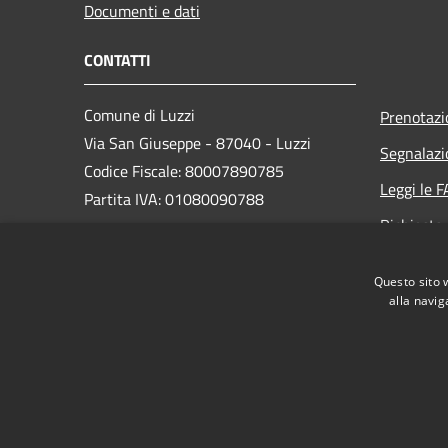
Documenti e dati
CONTATTI
Comune di Luzzi
Prenotaz
Via San Giuseppe - 87040 - Luzzi
Segnalazi
Codice Fiscale: 80007890785
Leggi le 
Partita IVA: 01080090788
Richiesta
PEC:
protocollo@pec.comunediluzzi.it
Questo sito 
Centralino Unico: 0984.541111
alla navig
RSS
Accessibilità
Privacy
Cookie
Mappa de