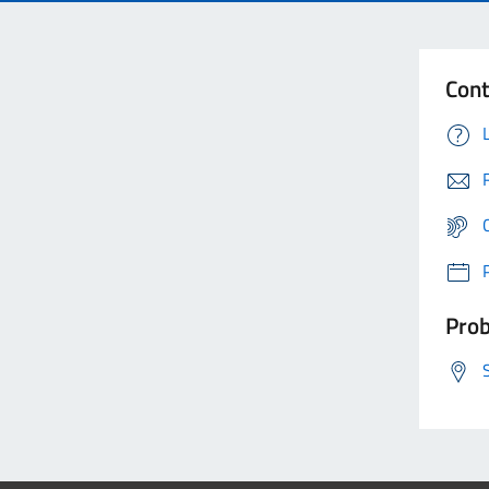
Cont
Prob