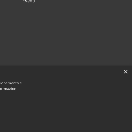
Eventi
×
nzionamento e
nformazioni
Municipium
Accesso redazione
e di Luzzi • Powered by
•