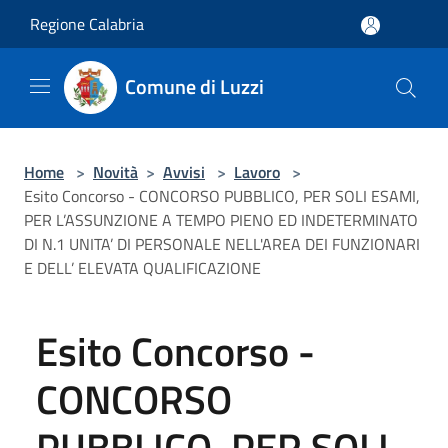
Salta al contenuto principale
Regione Calabria
Comune di Luzzi
Home
>
Novità
>
Avvisi
>
Lavoro
>
Esito Concorso - CONCORSO PUBBLICO, PER SOLI ESAMI,
PER L’ASSUNZIONE A TEMPO PIENO ED INDETERMINATO
DI N.1 UNITA’ DI PERSONALE NELL'AREA DEI FUNZIONARI
E DELL’ ELEVATA QUALIFICAZIONE
Esito Concorso -
CONCORSO
PUBBLICO, PER SOLI