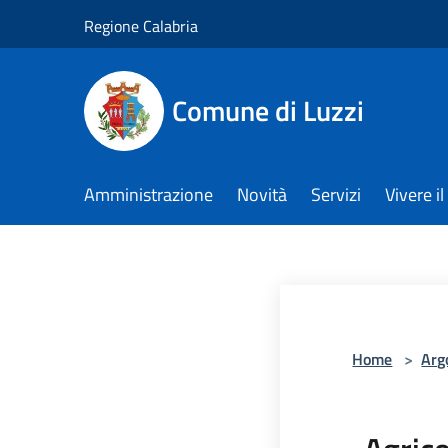
Salta al contenuto principale
Regione Calabria
Comune di Luzzi
Amministrazione
Novità
Servizi
Vivere 
Home
>
Arg