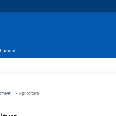
il Comune
omenti
>
Agricoltura